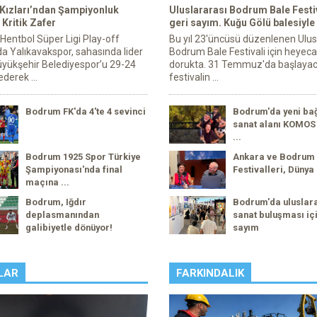
 Kızları’ndan Şampiyonluk
Uluslararası Bodrum Bale Festiv
Kritik Zafer
geri sayım. Kuğu Gölü balesiyle
 Hentbol Süper Ligi Play-off
Bu yıl 23'üncüsü düzenlenen Ulus
a Yalıkavakspor, sahasında lider
Bodrum Bale Festivali için heyec
yükşehir Belediyespor’u 29-24
dorukta. 31 Temmuz'da başlaya
derek ...
festivalin ...
Bodrum FK'da 4'te 4 sevinci
Bodrum'da yeni ba
sanat alanı KOMOS 
...
Bodrum 1925 Spor Türkiye
Ankara ve Bodrum
Şampiyonası'nda final
Festivalleri, Dünya 
maçına ...
Bodrum, Iğdır
Bodrum'da uluslar
deplasmanından
sanat buluşması içi
galibiyetle dönüyor!
sayım
LAR
FARKINDALIK