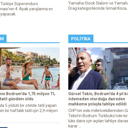
Yamaha Stock Slalom ve Yamah
Türkiye Süperenduro
Drag kategorilerinde İsmail Koca, 
ası’nın 4. Ayak yarışlarına ev
i yapacak.
ZM
POLITIKA
enin Bodrum'da 1,75 milyon TL
Gürsel Tekin, Bodrum'da 4 yıl ki
 tatil gündem oldu
ödemeden oturduğu daireden
mahkeme yoluyla tahliye edildi
 5 yıldızlı bir otelde tatil yapan
in bir haftalık tatil için 2,9 milyon
CHP’nin eski milletvekillerinden G
Tekin’in Bodrum Türkbükü'nde kir
lüks daire için açılan tahliye dava
karar ...