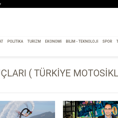
r
AT
POLITIKA
TURIZM
EKONOMI
BILIM - TEKNOLOJI
SPOR
ÇLARI ( TÜRKIYE MOTOSIK