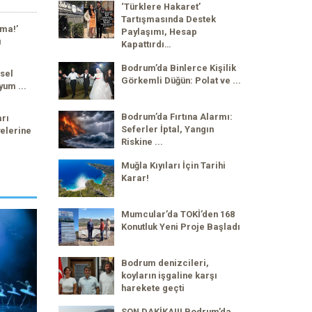
‘Türklere Hakaret’
Tartışmasında Destek
ma!’
Paylaşımı, Hesap
ı
Kapattırdı…
Bodrum’da Binlerce Kişilik
sel
Görkemli Düğün: Polat ve ...
yum ...
Bodrum’da Fırtına Alarmı:
arı
Seferler İptal, Yangın
elerine
Riskine ...
Muğla Kıyıları İçin Tarihi
Karar!
Mumcular’da TOKİ’den 168
Konutluk Yeni Proje Başladı
Bodrum denizcileri,
koyların işgaline karşı
harekete geçti
SON DAKİKA!!! Bodrum’da