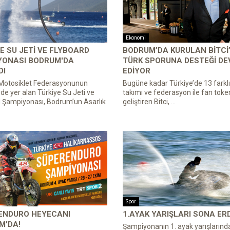
Ekonomi
E SU JETI VE FLYBOARD
BODRUM’DA KURULAN BITCI
YONASI BODRUM'DA
TÜRK SPORUNA DESTEĞI D
DI
EDIYOR
 Motosiklet Federasyonunun
Bugüne kadar Türkiye’de 13 farklı
de yer alan Türkiye Su Jeti ve
takımı ve federasyon ile fan toke
 Şampiyonası, Bodrum’un Asarlık
geliştiren Bitci, ...
Spor
ENDURO HEYECANI
1.AYAK YARIŞLARI SONA ERD
M'DA!
Şampiyonanın 1. ayak yarışlarınd