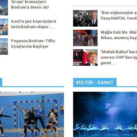
'Aroya' kruvaziyeri
Bodrum'a demir atı!
‘Ben söylemiştim a
Özay KARTAL Yazd
AJet’in yaz boyu üçüncü
üssü Bodrum oluyor: ...
Muğla Eski Mv. Mür
Alban, atanmış kay
Pegasus Bodrum-Tiflis
Uçuşlarına Başlıyor
‘Mutlak Butlan’ kar
sonrası CHP'den üy
genel ...
KÜLTÜR - SANAT