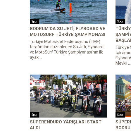
Spor
Spor
BODRUM’DA SU JETI, FLYBOARD VE
TÜRKIY
MOTOSURF TÜRKIYE ŞAMPIYONASI
ŞAMPI
BAŞLA
Türkiye Motosiklet Federasyonu (TMF)
tarafından düzenlenen Su Jeti, Flyboard
Türkiye
ve MotoSurf Türkiye Şampiyonası'nın ilk
takvimin
ayak ...
Flyboard
Mevkii ...
Spor
Spor
SÜPERENDURO YARIŞLARI START
SÜPER
ALDI
BODRU