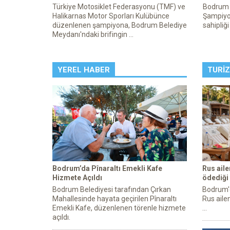
Türkiye Motosiklet Federasyonu (TMF) ve
Bodrum 
Halikarnas Motor Sporları Kulübünce
Şampiyon
düzenlenen şampiyona, Bodrum Belediye
sahipliğ
Meydanı'ndaki brifingin ...
YEREL HABER
TURI
Bodrum’da Pînaraltı Emekli Kafe
Rus ail
Hizmete Açıldı
ödediği
Bodrum Belediyesi tarafından Çırkan
Bodrum'da
Mahallesinde hayata geçirilen Pînaraltı
Rus ailen
Emekli Kafe, düzenlenen törenle hizmete
...
açıldı.