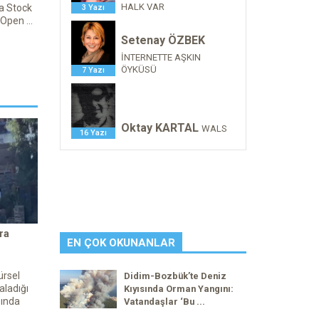
HALK VAR
a Stock
3 Yazı
Open ...
Setenay ÖZBEK
İNTERNETTE AŞKIN
ÖYKÜSÜ
7 Yazı
Oktay KARTAL
WALS
16 Yazı
ra
EN ÇOK OKUNANLAR
ürsel
Didim-Bozbük’te Deniz
aladığı
Kıyısında Orman Yangını:
sında
Vatandaşlar ‘Bu ...