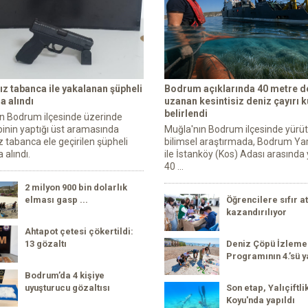
ız tabanca ile yakalanan şüpheli
Bodrum açıklarında 40 metre de
a alındı
uzanan kesintisiz deniz çayırı 
belirlendi
n Bodrum ilçesinde üzerinde
ibinin yaptığı üst aramasında
Muğla'nın Bodrum ilçesinde yürü
z tabanca ele geçirilen şüpheli
bilimsel araştırmada, Bodrum Ya
 alındı.
ile İstanköy (Kos) Adası arasında 
40 ...
2 milyon 900 bin dolarlık
elması gasp ...
Öğrencilere sıfır at
kazandırılıyor
Ahtapot çetesi çökertildi:
13 gözaltı
Deniz Çöpü İzleme
Programının 4.’sü y
Bodrum’da 4 kişiye
uyuşturucu gözaltısı
Son etap, Yalıçiftli
Koyu'nda yapıldı