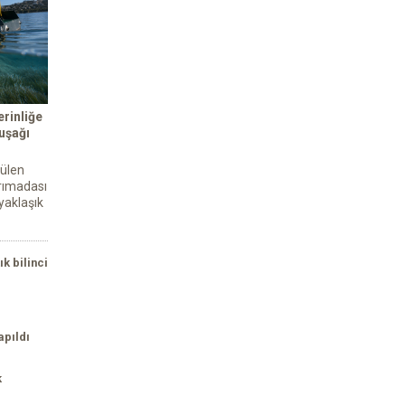
rinliğe
kuşağı
tülen
rımadası
yaklaşık
ık bilinci
apıldı
k