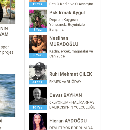
Ben O Kadın ve O Anneyim
12 Yazı
Psk.Irmak Aygül
Deprem Kaygısını
Yönetmek: Beyninizle
’NIN
Barışınız
5 Yazı
EVAM
Neslihan
MURADOĞLU
 spor
Kadın, erkek, mağaralar ve
n projesi
8 Yazı
Can Yücel
Ruhi Mehmet ÇİLEK
EKMEK ve BUĞDAY
34 Yazı
Cevat BAYHAN
okuYORUM - HALİKARNAS
BALIKÇISI'NIN YOLCULUĞU
10 Yazı
Hicran AYDOĞDU
I
DEVLET YOK BODRUM'DA
a