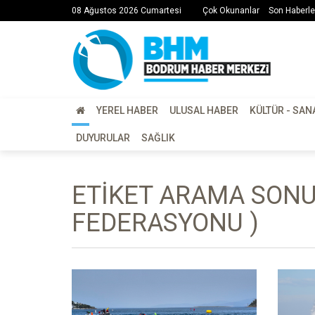
08 Ağustos 2026 Cumartesi
Çok Okunanlar
Son Haberle
YEREL HABER
ULUSAL HABER
KÜLTÜR - SAN
DUYURULAR
SAĞLIK
ETIKET ARAMA SONU
FEDERASYONU )