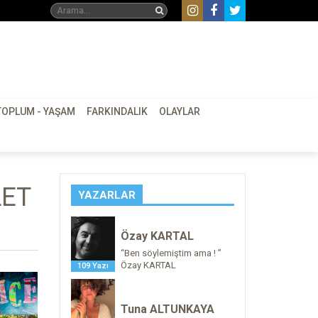
TOPLUM - YAŞAM
FARKINDALIK
OLAYLAR
LET
YAZARLAR
Özay KARTAL
“Ben söylemiştim ama ! ”
Özay KARTAL
109 Yazı
Tuna ALTUNKAYA