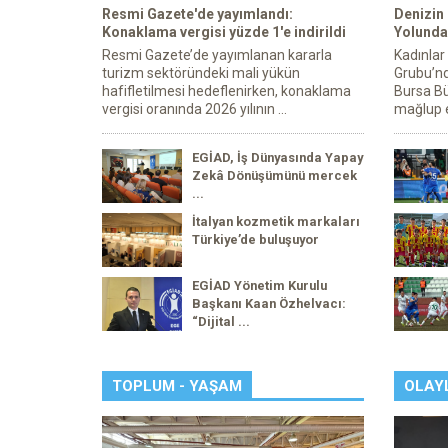
Resmi Gazete'de yayımlandı:
Denizin
Konaklama vergisi yüzde 1'e indirildi
Yolunda 
Resmi Gazete’de yayımlanan kararla
Kadınlar
turizm sektöründeki mali yükün
Grubu’nd
hafifletilmesi hedeflenirken, konaklama
Bursa Bü
vergisi oranında 2026 yılının ...
mağlup e
EGİAD, İş Dünyasında Yapay
Zekâ Dönüşümünü mercek
...
İtalyan kozmetik markaları
Türkiye’de buluşuyor
EGİAD Yönetim Kurulu
Başkanı Kaan Özhelvacı:
“Dijital ...
TOPLUM - YAŞAM
OLAY