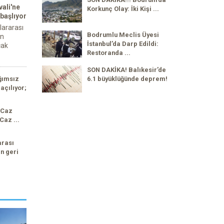
ali'ne
Korkunç Olay: İki Kişi ...
 başlıyor
lararası
Bodrumlu Meclis Üyesi
an
İstanbul’da Darp Edildi:
cak
Restoranda ...
SON DAKİKA! Balıkesir’de
ğımsız
6.1 büyüklüğünde deprem!
açılıyor;
 Caz
Caz ...
arası
n geri