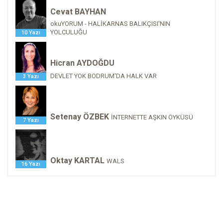
Cevat BAYHAN
okuYORUM - HALİKARNAS BALIKÇISI'NIN
YOLCULUĞU
10 Yazı
Hicran AYDOĞDU
DEVLET YOK BODRUM'DA HALK VAR
3 Yazı
Setenay ÖZBEK
İNTERNETTE AŞKIN ÖYKÜSÜ
7 Yazı
Oktay KARTAL
WALS
16 Yazı