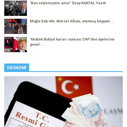
‘Ben söylemiştim ama!’ Özay KARTAL Yazdı
Muğla Eski Mv. Mürsel Alban, atanmış kayyum ...
‘Mutlak Butlan’ kararı sonrası CHP'den üyelerine
genel ...
EKONOMI