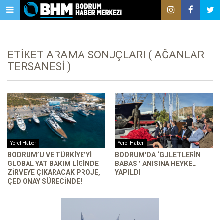
ETIKET ARAMA SONUÇLARI ( AĞANLAR
TERSANESI )
Yerel Haber
Yerel Haber
BODRUM’U VE TÜRKIYE’YI
BODRUM'DA ‘GULETLERIN
GLOBAL YAT BAKIM LIGINDE
BABASI’ ANISINA HEYKEL
ZIRVEYE ÇIKARACAK PROJE,
YAPILDI
ÇED ONAY SÜRECINDE!