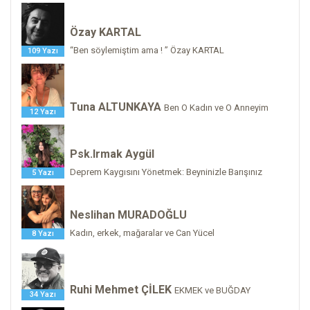
Özay KARTAL
“Ben söylemiştim ama ! ” Özay KARTAL
109 Yazı
Tuna ALTUNKAYA
Ben O Kadın ve O Anneyim
12 Yazı
Psk.Irmak Aygül
Deprem Kaygısını Yönetmek: Beyninizle Barışınız
5 Yazı
Neslihan MURADOĞLU
Kadın, erkek, mağaralar ve Can Yücel
8 Yazı
Ruhi Mehmet ÇİLEK
EKMEK ve BUĞDAY
34 Yazı