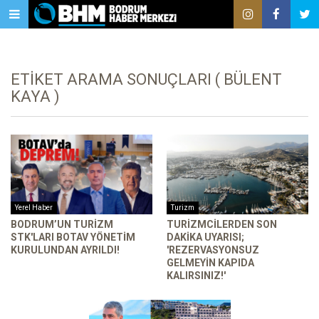
ETIKET ARAMA SONUÇLARI ( BÜLENT
KAYA )
Yerel Haber
Turizm
​​​​​​​BODRUM’UN TURIZM
TURIZMCILERDEN SON
STK'LARI BOTAV YÖNETIM
DAKIKA UYARISI;
KURULUNDAN AYRILDI!
'REZERVASYONSUZ
GELMEYIN KAPIDA
KALIRSINIZ!'