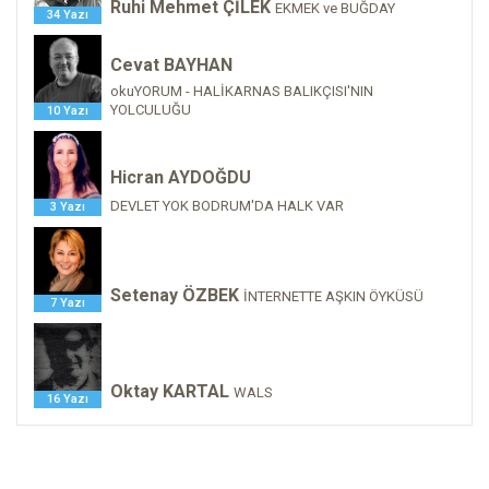
Ruhi Mehmet ÇİLEK
EKMEK ve BUĞDAY
34 Yazı
Cevat BAYHAN
okuYORUM - HALİKARNAS BALIKÇISI'NIN
YOLCULUĞU
10 Yazı
Hicran AYDOĞDU
DEVLET YOK BODRUM'DA HALK VAR
3 Yazı
Setenay ÖZBEK
İNTERNETTE AŞKIN ÖYKÜSÜ
7 Yazı
Oktay KARTAL
WALS
16 Yazı