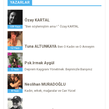
YAZARLAR
Özay KARTAL
“Ben söylemiştim ama ! ” Özay KARTAL
109 Yazı
Tuna ALTUNKAYA
Ben O Kadın ve O Anneyim
12 Yazı
Psk.Irmak Aygül
Deprem Kaygısını Yönetmek: Beyninizle Barışınız
5 Yazı
Neslihan MURADOĞLU
Kadın, erkek, mağaralar ve Can Yücel
8 Yazı