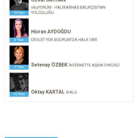
okuYORUM - HALİKARNAS BALIKÇISI'NIN
YOLCULUĞU
10 Yazı
Hicran AYDOĞDU
DEVLET YOK BODRUM'DA HALK VAR
3 Yazı
Setenay ÖZBEK
İNTERNETTE AŞKIN ÖYKÜSÜ
7 Yazı
Oktay KARTAL
WALS
16 Yazı