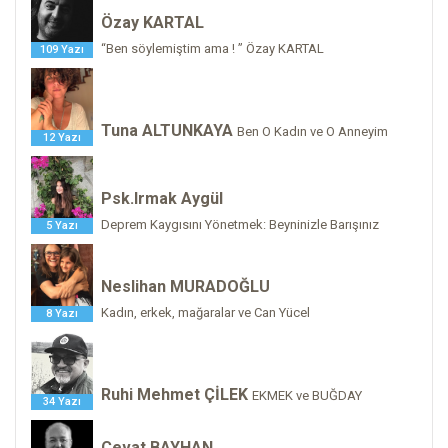
Özay KARTAL
“Ben söylemiştim ama ! ” Özay KARTAL
109 Yazı
Tuna ALTUNKAYA
Ben O Kadın ve O Anneyim
12 Yazı
Psk.Irmak Aygül
Deprem Kaygısını Yönetmek: Beyninizle Barışınız
5 Yazı
Neslihan MURADOĞLU
Kadın, erkek, mağaralar ve Can Yücel
8 Yazı
Ruhi Mehmet ÇİLEK
EKMEK ve BUĞDAY
34 Yazı
Cevat BAYHAN