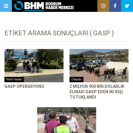
ETIKET ARAMA SONUÇLARI ( GASP )
Yerel Haber
Olaylar
GASP OPERASYONU
2 MILYON 900 BIN DOLARLIK
ELMASI GASP EDEN IKI KIŞI
TUTUKLANDI