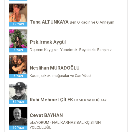
Tuna ALTUNKAYA
Ben O Kadın ve O Anneyim
12 Yazı
Psk.Irmak Aygül
Deprem Kaygısını Yönetmek: Beyninizle Barışınız
5 Yazı
Neslihan MURADOĞLU
Kadın, erkek, mağaralar ve Can Yücel
8 Yazı
Ruhi Mehmet ÇİLEK
EKMEK ve BUĞDAY
34 Yazı
Cevat BAYHAN
okuYORUM - HALİKARNAS BALIKÇISI'NIN
YOLCULUĞU
10 Yazı