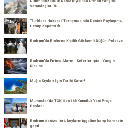
Didim-Bozbük’te Deniz Kıyısında Orman Yangını:
Vatandaşlar ‘Bu ...
‘Türklere Hakaret’ Tartışmasında Destek Paylaşımı,
Hesap Kapattırdı…
Bodrum’da Binlerce Kişilik Görkemli Düğün: Polat ve
...
Bodrum’da Fırtına Alarmı: Seferler İptal, Yangın
Riskine ...
Muğla Kıyıları İçin Tarihi Karar!
Mumcular’da TOKİ’den 168 Konutluk Yeni Proje
Başladı
Bodrum denizcileri, koyların işgaline karşı harekete
geçti