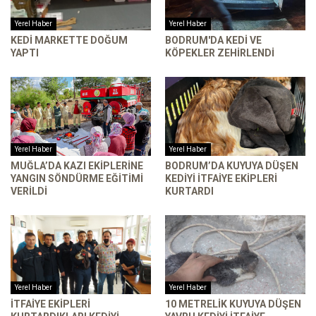
Yerel Haber
Yerel Haber
KEDI MARKETTE DOĞUM
BODRUM'DA KEDI VE
YAPTI
KÖPEKLER ZEHIRLENDI
Yerel Haber
Yerel Haber
MUĞLA’DA KAZI EKIPLERINE
BODRUM’DA KUYUYA DÜŞEN
YANGIN SÖNDÜRME EĞITIMI
KEDIYI ITFAIYE EKIPLERI
VERILDI
KURTARDI
Yerel Haber
Yerel Haber
İTFAIYE EKIPLERI
10 METRELIK KUYUYA DÜŞEN