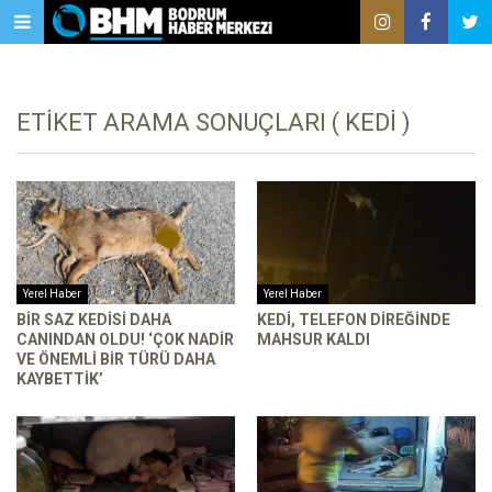
ETIKET ARAMA SONUÇLARI ( KEDI )
Yerel Haber
Yerel Haber
BIR SAZ KEDISI DAHA
KEDI, TELEFON DIREĞINDE
CANINDAN OLDU! ‘ÇOK NADIR
MAHSUR KALDI
VE ÖNEMLI BIR TÜRÜ DAHA
KAYBETTIK’