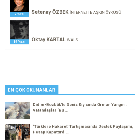
Setenay ÖZBEK
İNTERNETTE AŞKIN ÖYKÜSÜ
7 Yazı
Oktay KARTAL
WALS
16 Yazı
EN ÇOK OKUNANLAR
Didim-Bozbük’te Deniz Kıyısında Orman Yangını:
Vatandaşlar ‘Bu ...
‘Türklere Hakaret’ Tartışmasında Destek Paylaşımı,
Hesap Kapattırdı…