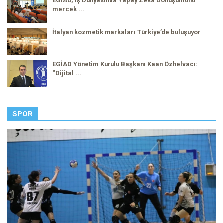
EGİAD, İş Dünyasında Yapay Zekâ Dönüşümünü
mercek ...
İtalyan kozmetik markaları Türkiye’de buluşuyor
EGİAD Yönetim Kurulu Başkanı Kaan Özhelvacı:
“Dijital ...
SPOR