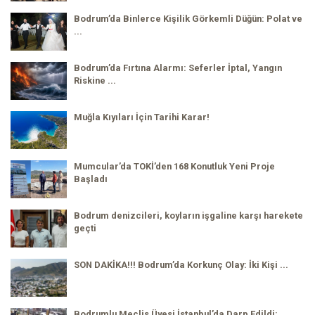
Bodrum’da Binlerce Kişilik Görkemli Düğün: Polat ve
...
Bodrum’da Fırtına Alarmı: Seferler İptal, Yangın
Riskine ...
Muğla Kıyıları İçin Tarihi Karar!
Mumcular’da TOKİ’den 168 Konutluk Yeni Proje
Başladı
Bodrum denizcileri, koyların işgaline karşı harekete
geçti
SON DAKİKA!!! Bodrum’da Korkunç Olay: İki Kişi ...
Bodrumlu Meclis Üyesi İstanbul’da Darp Edildi: