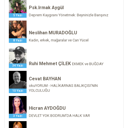
Psk.Irmak Aygül
Deprem Kaygısını Yönetmek: Beyninizle Barışınız
5 Yazı
Neslihan MURADOĞLU
Kadın, erkek, mağaralar ve Can Yücel
8 Yazı
Ruhi Mehmet ÇİLEK
EKMEK ve BUĞDAY
34 Yazı
Cevat BAYHAN
okuYORUM - HALİKARNAS BALIKÇISI'NIN
YOLCULUĞU
10 Yazı
Hicran AYDOĞDU
DEVLET YOK BODRUM'DA HALK VAR
3 Yazı