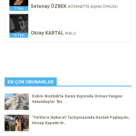
Setenay ÖZBEK
İNTERNETTE AŞKIN ÖYKÜSÜ
7 Yazı
Oktay KARTAL
WALS
16 Yazı
EN ÇOK OKUNANLAR
Didim-Bozbük’te Deniz Kıyısında Orman Yangını:
Vatandaşlar ‘Bu ...
‘Türklere Hakaret’ Tartışmasında Destek Paylaşımı,
Hesap Kapattırdı…