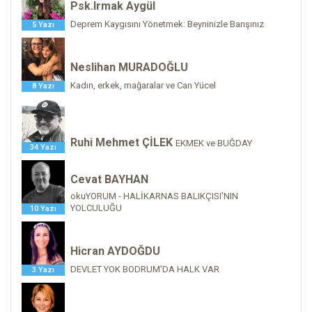
Psk.Irmak Aygül
Deprem Kaygısını Yönetmek: Beyninizle Barışınız
5 Yazı
Neslihan MURADOĞLU
Kadın, erkek, mağaralar ve Can Yücel
8 Yazı
Ruhi Mehmet ÇİLEK
EKMEK ve BUĞDAY
34 Yazı
Cevat BAYHAN
okuYORUM - HALİKARNAS BALIKÇISI'NIN
YOLCULUĞU
10 Yazı
Hicran AYDOĞDU
DEVLET YOK BODRUM'DA HALK VAR
3 Yazı