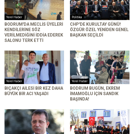
Yerel Haber
Politika
BODRUM'DA MECLIS ÜYELERI
CHP'DE KURULTAY GÜNÜ!
KENDILERINE SÖZ
ÖZGÜR ÖZEL YENIDEN GENEL
VERILMEDIĞINI IDDIA EDEREK
BAŞKAN SEÇILDI
SALONU TERK ETTI
Yerel Haber
Yerel Haber
BIÇAKÇI AILESI BIR KEZ DAHA
BODRUM BUGÜN, EKREM
BÜYÜK BIR ACI YAŞADI
İMAMOĞLU IÇIN SANDIK
BAŞINDA!