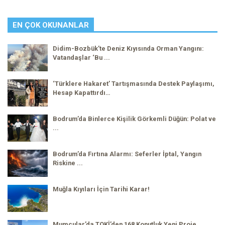
EN ÇOK OKUNANLAR
Didim-Bozbük’te Deniz Kıyısında Orman Yangını:
Vatandaşlar ‘Bu ...
‘Türklere Hakaret’ Tartışmasında Destek Paylaşımı,
Hesap Kapattırdı…
Bodrum’da Binlerce Kişilik Görkemli Düğün: Polat ve
...
Bodrum’da Fırtına Alarmı: Seferler İptal, Yangın
Riskine ...
Muğla Kıyıları İçin Tarihi Karar!
Mumcular’da TOKİ’den 168 Konutluk Yeni Proje