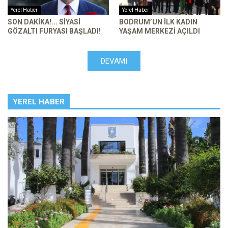
Yerel Haber
Yerel Haber
SON DAKİKA!... SİYASİ
BODRUM’UN ILK KADIN
GÖZALTI FURYASI BAŞLADI!
YAŞAM MERKEZI AÇILDI
DEVAMI
YEREL HABER