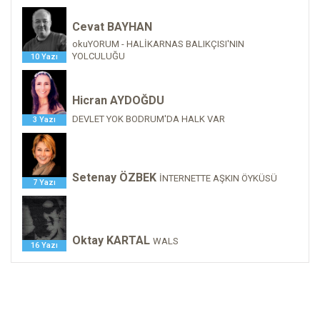
Cevat BAYHAN
okuYORUM - HALİKARNAS BALIKÇISI'NIN
YOLCULUĞU
10 Yazı
Hicran AYDOĞDU
DEVLET YOK BODRUM'DA HALK VAR
3 Yazı
Setenay ÖZBEK
İNTERNETTE AŞKIN ÖYKÜSÜ
7 Yazı
Oktay KARTAL
WALS
16 Yazı