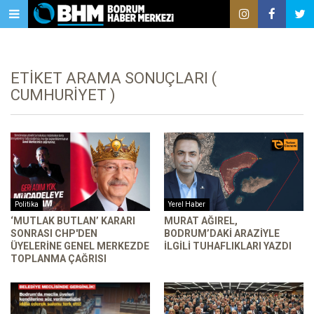
ETIKET ARAMA SONUÇLARI (
CUMHURIYET )
Politika
Yerel Haber
‘MUTLAK BUTLAN’ KARARI
MURAT AĞIREL,
SONRASI CHP'DEN
BODRUM’DAKI ARAZIYLE
ÜYELERINE GENEL MERKEZDE
ILGILI TUHAFLIKLARI YAZDI
TOPLANMA ÇAĞRISI