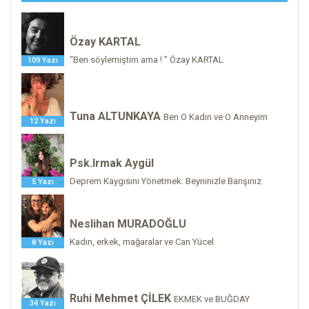
Özay KARTAL
“Ben söylemiştim ama ! ” Özay KARTAL
109 Yazı
Tuna ALTUNKAYA
Ben O Kadın ve O Anneyim
12 Yazı
Psk.Irmak Aygül
Deprem Kaygısını Yönetmek: Beyninizle Barışınız
5 Yazı
Neslihan MURADOĞLU
Kadın, erkek, mağaralar ve Can Yücel
8 Yazı
Ruhi Mehmet ÇİLEK
EKMEK ve BUĞDAY
34 Yazı