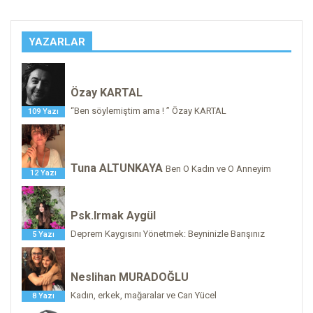
YAZARLAR
Özay KARTAL
“Ben söylemiştim ama ! ” Özay KARTAL
109 Yazı
Tuna ALTUNKAYA
Ben O Kadın ve O Anneyim
12 Yazı
Psk.Irmak Aygül
Deprem Kaygısını Yönetmek: Beyninizle Barışınız
5 Yazı
Neslihan MURADOĞLU
Kadın, erkek, mağaralar ve Can Yücel
8 Yazı