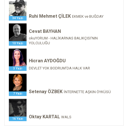
Ruhi Mehmet ÇİLEK
EKMEK ve BUĞDAY
34 Yazı
Cevat BAYHAN
okuYORUM - HALİKARNAS BALIKÇISI'NIN
YOLCULUĞU
10 Yazı
Hicran AYDOĞDU
DEVLET YOK BODRUM'DA HALK VAR
3 Yazı
Setenay ÖZBEK
İNTERNETTE AŞKIN ÖYKÜSÜ
7 Yazı
Oktay KARTAL
WALS
16 Yazı