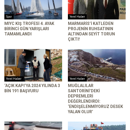
Spor
Yerel Haber
MIYC KIŞ TROFESI 4. AYAK
MARMARIS’I KATLEDEN
BIRINCI GÜN YARIŞLARI
PROJENIN RUHSATININ
TAMAMLANDI
ALTINDAN SEYIT TORUN
ÇIKTI!
Yerel Haber
Yerel Haber
‘AÇIK KAPI’YA 2024 YILINDA 3
MUĞLALILAR
BIN 191 BAŞVURU
SANTORINI’DEKI
DEPREMLERI
DEĞERLENDIRDI:
‘ENDIŞELENMIYORUZ DESEK
YALAN OLUR’