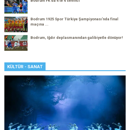
Bodrum FK'da 4'te 4 sevinci
Bodrum 1925 Spor Türkiye Şampiyonası'nda final
maçına ...
Bodrum, Iğdır deplasmanından galibiyetle dönüyor!
KÜLTÜR - SANAT