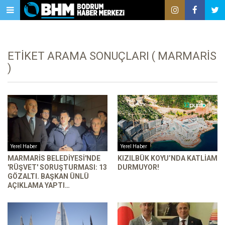
ETIKET ARAMA SONUÇLARI ( MARMARIS
)
Yerel Haber
Yerel Haber
MARMARIS BELEDIYESI'NDE
KIZILBÜK KOYU’NDA KATLIAM
'RÜŞVET' SORUŞTURMASI: 13
DURMUYOR!
GÖZALTI. BAŞKAN ÜNLÜ
AÇIKLAMA YAPTI…