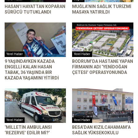
HASAN’I HAYATTAN KOPARAN
MUĞLA’NIN SAĞLIK TURIZMI
SÜRÜCÜ TUTUKLANDI
MASAYA YATIRILDI
Yerel Haber
Yerel Haber
9 YAŞINDAYKEN KAZADA
BODRUM’DA HASTANE YAPAN
ENGELLI KALAN HASAN
FIRMANIN ADI ‘YENIDOĞAN
TABAK, 36 YAŞINDA BIR
ÇETESI’ OPERASYONUNDA
KAZADA YAŞAMINI YITIRDI
Yerel Haber
Yerel Haber
‘MİLLETİN AMBULANSI
BESA’DAN KIZILCAHAMAM’A
‘REZERVE’ EDİLİR Mİ?’
SAĞLIK YÜKSEKOKULU