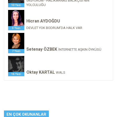
okuYORUM - HALİKARNAS BALIKÇISI'NIN
YOLCULUĞU
10 Yazı
Hicran AYDOĞDU
DEVLET YOK BODRUM'DA HALK VAR
3 Yazı
Setenay ÖZBEK
İNTERNETTE AŞKIN ÖYKÜSÜ
7 Yazı
Oktay KARTAL
WALS
16 Yazı
EN ÇOK OKUNANLAR