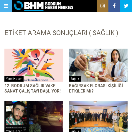
ETIKET ARAMA SONUÇLARI ( SAĞLIK )
Yerel Haber
Sağlık
12. BODRUM SAĞLIK VAKFI
BAĞIRSAK FLORASI KIŞILIĞI
SANAT ÇALIŞTAYI BAŞLIYOR!
ETKILER MI?
Yerel Haber
Sağlık