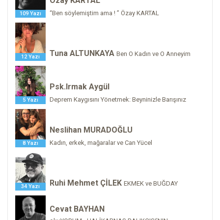
Özay KARTAL
“Ben söylemiştim ama ! ” Özay KARTAL
109 Yazı
Tuna ALTUNKAYA
Ben O Kadın ve O Anneyim
12 Yazı
Psk.Irmak Aygül
Deprem Kaygısını Yönetmek: Beyninizle Barışınız
5 Yazı
Neslihan MURADOĞLU
Kadın, erkek, mağaralar ve Can Yücel
8 Yazı
Ruhi Mehmet ÇİLEK
EKMEK ve BUĞDAY
34 Yazı
Cevat BAYHAN