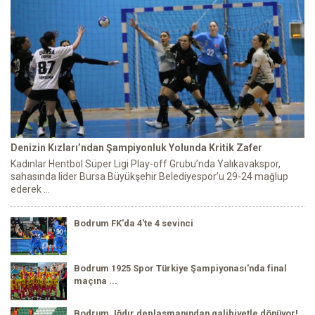
Denizin Kızları’ndan Şampiyonluk Yolunda Kritik Zafer
Kadınlar Hentbol Süper Ligi Play-off Grubu’nda Yalıkavakspor,
sahasında lider Bursa Büyükşehir Belediyespor’u 29-24 mağlup
ederek ...
Bodrum FK'da 4'te 4 sevinci
Bodrum 1925 Spor Türkiye Şampiyonası'nda final
maçına ...
Bodrum, Iğdır deplasmanından galibiyetle dönüyor!