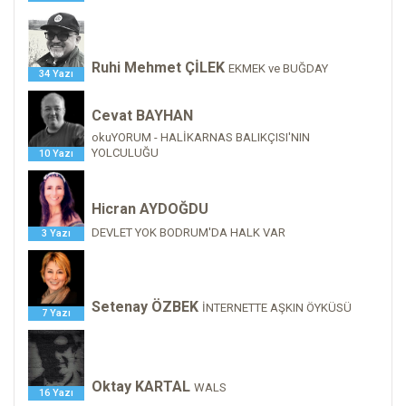
Ruhi Mehmet ÇİLEK
EKMEK ve BUĞDAY
34 Yazı
Cevat BAYHAN
okuYORUM - HALİKARNAS BALIKÇISI'NIN
YOLCULUĞU
10 Yazı
Hicran AYDOĞDU
DEVLET YOK BODRUM'DA HALK VAR
3 Yazı
Setenay ÖZBEK
İNTERNETTE AŞKIN ÖYKÜSÜ
7 Yazı
Oktay KARTAL
WALS
16 Yazı