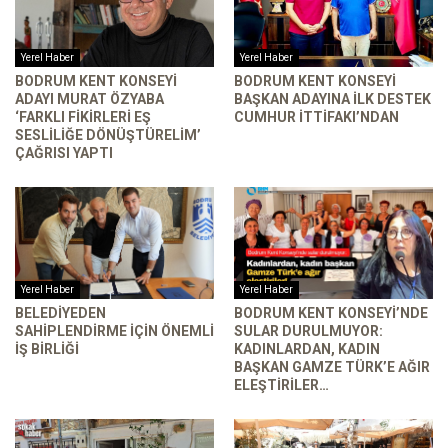
Yerel Haber
Yerel Haber
BODRUM KENT KONSEYI
BODRUM KENT KONSEYI
ADAYI MURAT ÖZYABA
BAŞKAN ADAYINA İLK DESTEK
‘FARKLI FIKIRLERI EŞ
CUMHUR İTTIFAKI’NDAN
SESLILIĞE DÖNÜŞTÜRELIM’
ÇAĞRISI YAPTI
Yerel Haber
Yerel Haber
BELEDIYEDEN
BODRUM KENT KONSEYI’NDE
SAHIPLENDIRME İÇIN ÖNEMLI
SULAR DURULMUYOR:
İŞ BIRLIĞI
KADINLARDAN, KADIN
BAŞKAN GAMZE TÜRK’E AĞIR
ELEŞTIRILER…