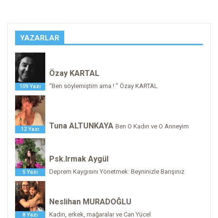
YAZARLAR
Özay KARTAL
“Ben söylemiştim ama ! ” Özay KARTAL
109 Yazı
Tuna ALTUNKAYA
Ben O Kadın ve O Anneyim
12 Yazı
Psk.Irmak Aygül
Deprem Kaygısını Yönetmek: Beyninizle Barışınız
5 Yazı
Neslihan MURADOĞLU
Kadın, erkek, mağaralar ve Can Yücel
8 Yazı