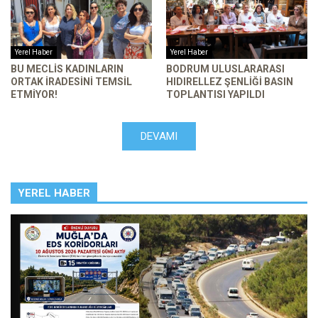
Yerel Haber
Yerel Haber
BU MECLIS KADINLARIN
BODRUM ULUSLARARASI
ORTAK İRADESINI TEMSIL
HIDIRELLEZ ŞENLIĞI BASIN
ETMIYOR!
TOPLANTISI YAPILDI
DEVAMI
YEREL HABER