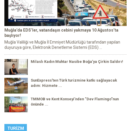
Muğla’da EDS’ler, vatandaşın cebini yakmaya 10 Ağustos’ta
başlıyor!
Muğla Valiliği ve Muğla İl Emniyet Müdürlüğü tarafından yapılan
duyuruya göre, Elektronik Denetleme Sistemi (EDS) ...
Milaslı Kadın Muhtar Nasibe Boğa’ya Çirkin Saldırı!
SunExpress'ten Türk turizmine katkı sağlayacak
adım: Hizmete ...
TMMOB ve Kent Konseyi’nden “Dev Flamingo”nun
önünde ...
TURIZM