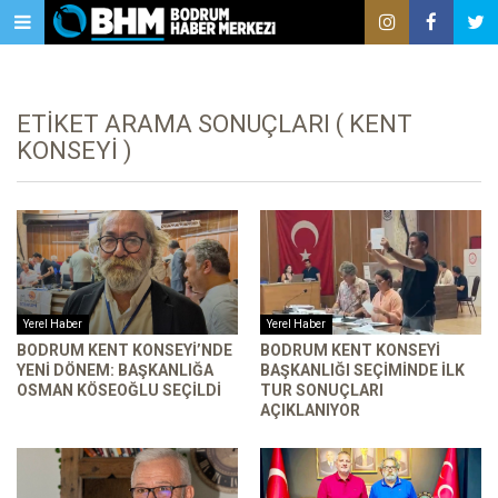
ETIKET ARAMA SONUÇLARI ( KENT
KONSEYI )
Yerel Haber
Yerel Haber
BODRUM KENT KONSEYI’NDE
BODRUM KENT KONSEYI
YENI DÖNEM: BAŞKANLIĞA
BAŞKANLIĞI SEÇIMINDE İLK
OSMAN KÖSEOĞLU SEÇILDI
TUR SONUÇLARI
AÇIKLANIYOR