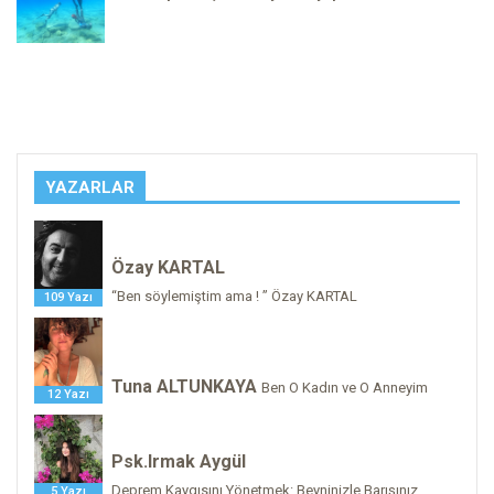
YAZARLAR
Özay KARTAL
“Ben söylemiştim ama ! ” Özay KARTAL
109 Yazı
Tuna ALTUNKAYA
Ben O Kadın ve O Anneyim
12 Yazı
Psk.Irmak Aygül
Deprem Kaygısını Yönetmek: Beyninizle Barışınız
5 Yazı