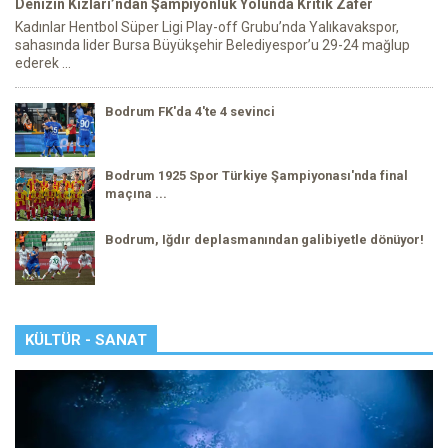
Denizin Kızları’ndan Şampiyonluk Yolunda Kritik Zafer
Kadınlar Hentbol Süper Ligi Play-off Grubu’nda Yalıkavakspor,
sahasında lider Bursa Büyükşehir Belediyespor’u 29-24 mağlup
ederek ...
Bodrum FK'da 4'te 4 sevinci
Bodrum 1925 Spor Türkiye Şampiyonası'nda final
maçına ...
Bodrum, Iğdır deplasmanından galibiyetle dönüyor!
KÜLTÜR - SANAT