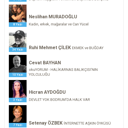
Neslihan MURADOĞLU
Kadın, erkek, mağaralar ve Can Yücel
8 Yazı
Ruhi Mehmet ÇİLEK
EKMEK ve BUĞDAY
34 Yazı
Cevat BAYHAN
okuYORUM - HALİKARNAS BALIKÇISI'NIN
YOLCULUĞU
10 Yazı
Hicran AYDOĞDU
DEVLET YOK BODRUM'DA HALK VAR
3 Yazı
Setenay ÖZBEK
İNTERNETTE AŞKIN ÖYKÜSÜ
7 Yazı