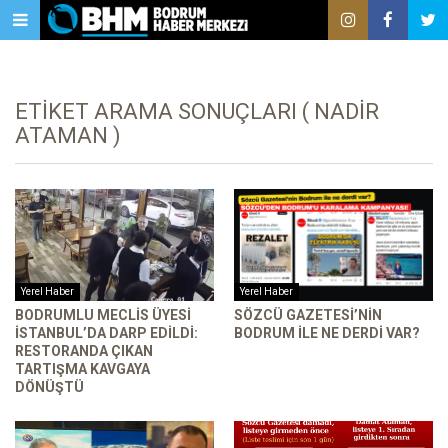
ETIKET ARAMA SONUÇLARI ( NADIR
ATAMAN )
Yerel Haber
Yerel Haber
BODRUMLU MECLIS ÜYESI
SÖZCÜ GAZETESI’NIN
İSTANBUL’DA DARP EDILDI:
BODRUM ILE NE DERDI VAR?
RESTORANDA ÇIKAN
TARTIŞMA KAVGAYA
DÖNÜŞTÜ