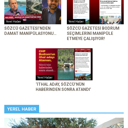
Yerel Haber
Yerel Haber
SÖZCÜ GAZETESI’NDEN
SÖZCÜ GAZETESI BODRUM
DAMAT MANIPÜLASYONU…
SEÇIMLERINI MANIPÜLE
ETMEYE ÇALIŞIYOR!
Yerel Haber
‘İTHAL ADAY, SÖZCÜ’NÜN
HABERINDEN SONRA ATANDI’
YEREL HABER