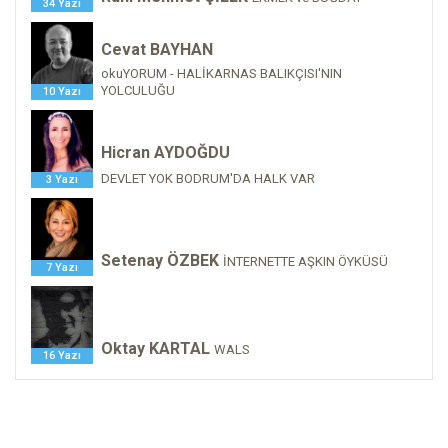
34 Yazı
Cevat BAYHAN
okuYORUM - HALİKARNAS BALIKÇISI'NIN
YOLCULUĞU
10 Yazı
Hicran AYDOĞDU
DEVLET YOK BODRUM'DA HALK VAR
3 Yazı
Setenay ÖZBEK
İNTERNETTE AŞKIN ÖYKÜSÜ
7 Yazı
Oktay KARTAL
WALS
16 Yazı