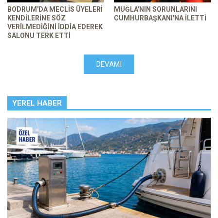
BODRUM'DA MECLIS ÜYELERI
MUĞLA'NIN SORUNLARINI
KENDILERINE SÖZ
CUMHURBAŞKANI'NA ILETTI
VERILMEDIĞINI IDDIA EDEREK
SALONU TERK ETTI
DEVAMI
YEREL HABER