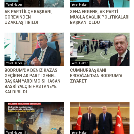
Yerel Haber
Yerel Haber
AK PARTI İLÇE BAŞKANI,
SEHA ERGENE, AK PARTI
GÖREVINDEN
MUĞLA SAĞLIK POLITIKALARI
UZAKLAŞTIRILDI
BAŞKANI OLDU
Yerel Haber
Yerel Haber
BODRUM'DA DENIZ KAZASI
CUMHURBAŞKANI
GEÇIREN AK PARTI GENEL
ERDOĞAN’DAN BODRUM’A
BAŞKAN YARDIMCISI HASAN
ZIYARET
BASRI YALÇIN HASTANEYE
KALDIRILDI
Yerel Haber
Yerel Haber