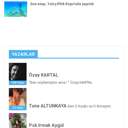
Son etap, Yalıçiftlik Koyu'nda yapıldı
YAZARLAR
Özay KARTAL
“Ben söylemiştim ama ! ” Özay KARTAL
109 Yazı
Tuna ALTUNKAYA
Ben O Kadın ve O Anneyim
12 Yazı
Psk.Irmak Aygül