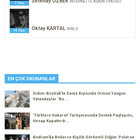
Setenay ÖZBEK
İNTERNETTE AŞKIN ÖYKÜSÜ
7 Yazı
Oktay KARTAL
WALS
16 Yazı
EN ÇOK OKUNANLAR
Didim-Bozbük’te Deniz Kıyısında Orman Yangını:
Vatandaşlar ‘Bu ...
‘Türklere Hakaret’ Tartışmasında Destek Paylaşımı,
Hesap Kapattırdı…
Bodrum’da Binlerce Kişilik Görkemli Düğün: Polat ve