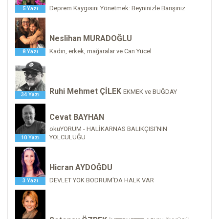
Deprem Kaygısını Yönetmek: Beyninizle Barışınız
5 Yazı
Neslihan MURADOĞLU
Kadın, erkek, mağaralar ve Can Yücel
8 Yazı
Ruhi Mehmet ÇİLEK
EKMEK ve BUĞDAY
34 Yazı
Cevat BAYHAN
okuYORUM - HALİKARNAS BALIKÇISI'NIN
YOLCULUĞU
10 Yazı
Hicran AYDOĞDU
DEVLET YOK BODRUM'DA HALK VAR
3 Yazı