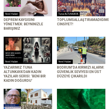
Yerel Haber
Tuna ALTUNKAYA
DEPREM KAYGISINI
TOPLUMSALLAŞTIRAMADIĞIMI
YÖNETMEK: BEYNINIZLE
CİNSİYET!
BARIŞINIZ
Yerel Haber
Yerel Haber
YAZARIMIZ TUNA
BODRUM’DA KIRMIZI ALARM:
ALTUNKAYA’DAN KADIN
GÜVENLIK SEVIYESI EN ÜST
YAZILARI SERISI: ‘BENI BIR
DÜZEYE ÇIKARILDI
KADIN DOĞURDU’