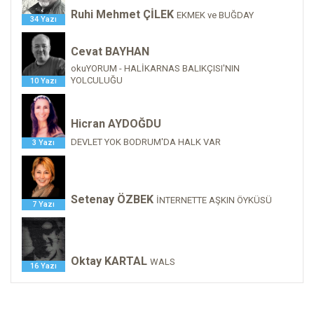
Ruhi Mehmet ÇİLEK
EKMEK ve BUĞDAY
34 Yazı
Cevat BAYHAN
okuYORUM - HALİKARNAS BALIKÇISI'NIN
YOLCULUĞU
10 Yazı
Hicran AYDOĞDU
DEVLET YOK BODRUM'DA HALK VAR
3 Yazı
Setenay ÖZBEK
İNTERNETTE AŞKIN ÖYKÜSÜ
7 Yazı
Oktay KARTAL
WALS
16 Yazı