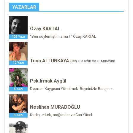
YAZARLAR
Özay KARTAL
“Ben söylemiştim ama ! ” Özay KARTAL
109 Yazı
Tuna ALTUNKAYA
Ben O Kadın ve O Anneyim
12 Yazı
Psk.Irmak Aygül
Deprem Kaygısını Yönetmek: Beyninizle Barışınız
5 Yazı
Neslihan MURADOĞLU
Kadın, erkek, mağaralar ve Can Yücel
8 Yazı