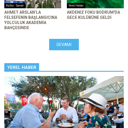
Kültür - Sanat
Yerel Haber
AHMET ARSLAN’LA
AKDENIZ FOKU BODRUM'DA
FELSEFENIN BAŞLANGICINA
GECE KULÜBÜNE GELDI
YOLCULUK AKADEMIA
BAHÇESINDE
DEVAMI
YEREL HABER