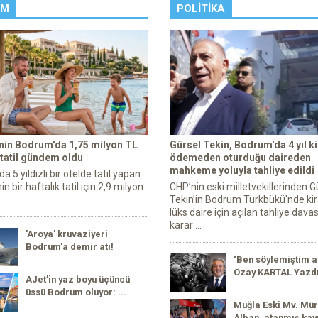
ZM
POLITIKA
enin Bodrum'da 1,75 milyon TL
Gürsel Tekin, Bodrum'da 4 yıl ki
 tatil gündem oldu
ödemeden oturduğu daireden
mahkeme yoluyla tahliye edildi
 5 yıldızlı bir otelde tatil yapan
in bir haftalık tatil için 2,9 milyon
CHP’nin eski milletvekillerinden G
Tekin’in Bodrum Türkbükü'nde kir
lüks daire için açılan tahliye dava
karar ...
'Aroya' kruvaziyeri
Bodrum'a demir atı!
‘Ben söylemiştim a
Özay KARTAL Yazd
AJet’in yaz boyu üçüncü
üssü Bodrum oluyor: ...
Muğla Eski Mv. Mür
Alban, atanmış kay