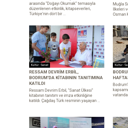
arasında "Doğayı Okumak" temasıyla
Muğla Sı
düzenlenen etkinlik, kitapseverleri,
İlkeleri 
Türkiye'nin dört bir ...
Osman Kö
Kültür - Sanat
Kültür - S
RESSAM DEVRIM ERBIL,
BODRU
BODRUM'DA KITABININ TANITIMINA
HAFTAS
KATILDI
Bodrum'
kapsamın
Ressam Devrim Erbil, "Sanat Ülkesi"
vatandaş
kitabının tanıtım ve imza etkinliğine
katıldı. Çağdaş Türk resminin yaşayan ...