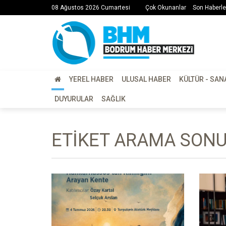
08 Ağustos 2026 Cumartesi
Çok Okunanlar
Son Haberle
YEREL HABER
ULUSAL HABER
KÜLTÜR - SAN
DUYURULAR
SAĞLIK
ETIKET ARAMA SONUÇ