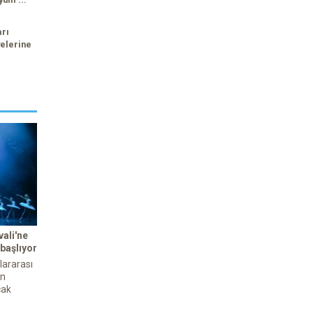
arı
elerine
ali'ne
 başlıyor
lararası
an
cak