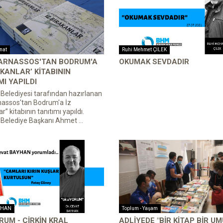
anat
Ruhi Mehmet ÇİLEK
KARNASSOS'TAN BODRUM'A
OKUMAK SEVDADIR
AKANLAR’ KİTABININ
MI YAPILDI
elediyesi tarafından hazırlanan
nassos'tan Bodrum'a İz
r” kitabının tanıtımı yapıldı.
elediye Başkanı Ahmet ...
YHAN
Toplum - Yaşam
UM - ÇİRKİN KRAL
ADLİYEDE "BİR KİTAP BİR UM