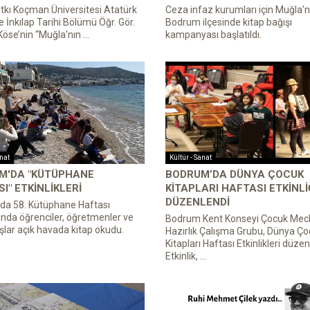
tkı Koçman Üniversitesi Atatürk
Ceza infaz kurumları için Muğla’n
ve İnkılap Tarihi Bölümü Öğr. Gör.
Bodrum ilçesinde kitap bağışı
se’nin “Muğla’nın ...
kampanyası başlatıldı.
anat
Kültür - Sanat
M'DA "KÜTÜPHANE
BODRUM’DA DÜNYA ÇOCUK
I" ETKİNLİKLERİ
KİTAPLARI HAFTASI ETKİNLİĞ
DÜZENLENDİ
da 58. Kütüphane Haftası
da öğrenciler, öğretmenler ve
Bodrum Kent Konseyi Çocuk Mecl
lar açık havada kitap okudu.
Hazırlık Çalışma Grubu, Dünya Ç
Kitapları Haftası Etkinlikleri düzen
Etkinlik, ...