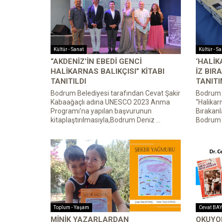
Kültür - Sanat
Kültür - S
“AKDENİZ’İN EBEDİ GENCİ
‘HALİ
HALİKARNAS BALIKÇISI” KİTABI
İZ BIR
TANITILDI
TANITI
Bodrum Belediyesi tarafından Cevat Şakir
Bodrum B
Kabaağaçlı adına UNESCO 2023 Anma
“Halikar
Programı’na yapılan başvurunun
Bırakanla
kitaplaştırılmasıyla,Bodrum Deniz ...
Bodrum B
Toplum - Yaşam
Cevat BA
MİNİK YAZARLARDAN
OKUYOR