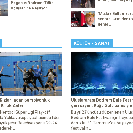
Pegasus Bodrum-Tiflis
Uçuşlarına Başlıyor
‘Mutlak Butlan’ kar
sonrası CHP'den üy
genel ...
KÜLTÜR - SANAT
 Kızları’ndan Şampiyonluk
Uluslararası Bodrum Bale Festiv
Kritik Zafer
geri sayım. Kuğu Gölü balesiyle
 Hentbol Süper Ligi Play-off
Bu yıl 23'üncüsü düzenlenen Ulus
a Yalıkavakspor, sahasında lider
Bodrum Bale Festivali için heyec
yükşehir Belediyespor’u 29-24
dorukta. 31 Temmuz'da başlaya
derek ...
festivalin ...