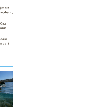
ğımsız
açılıyor;
 Caz
Caz ...
arası
n geri