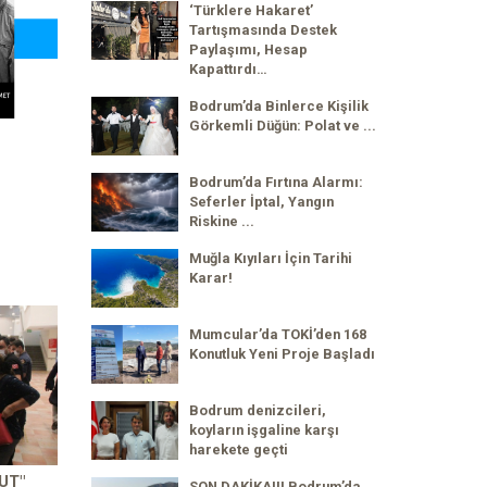
‘Türklere Hakaret’
Tartışmasında Destek
Paylaşımı, Hesap
Kapattırdı…
Bodrum’da Binlerce Kişilik
Görkemli Düğün: Polat ve ...
Bodrum’da Fırtına Alarmı:
Seferler İptal, Yangın
Riskine ...
Muğla Kıyıları İçin Tarihi
Karar!
Mumcular’da TOKİ’den 168
Konutluk Yeni Proje Başladı
Bodrum denizcileri,
koyların işgaline karşı
harekete geçti
UT"
SON DAKİKA!!! Bodrum’da