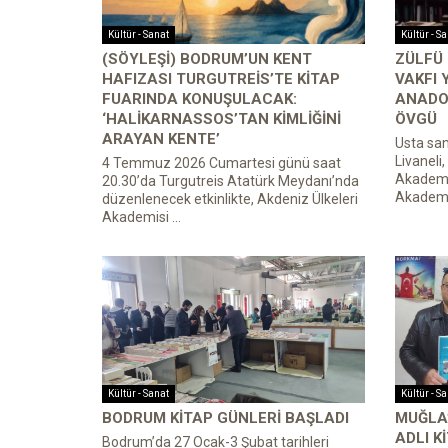
Kültür - Sanat
Kültür - S
(SÖYLEŞI) BODRUM’UN KENT
ZÜLFÜ 
HAFIZASI TURGUTREIS’TE KITAP
VAKFI 
FUARINDA KONUŞULACAK:
ANADO
‘HALIKARNASSOS’TAN KIMLIĞINI
ÖVGÜ
ARAYAN KENTE’
Usta san
Livaneli
4 Temmuz 2026 Cumartesi günü saat
Akademia
20.30’da Turgutreis Atatürk Meydanı’nda
Akademis
düzenlenecek etkinlikte, Akdeniz Ülkeleri
Akademisi ...
Kültür - Sanat
Kültür - S
BODRUM KITAP GÜNLERI BAŞLADI
MUĞLA
ADLI K
Bodrum’da 27 Ocak-3 Şubat tarihleri