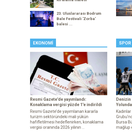
23. Uluslararası Bodrum
Bale Festivali 'Zorba'
balesi ...
EKONOMI
SPOR
Resmi Gazete'de yayımlandı:
Denizin
Konaklama vergisi yüzde 1'e indirildi
Yolunda 
Resmi Gazete’de yayımlanan kararla
Kadınlar
turizm sektöründeki mali yükün
Grubu’nd
hafifletilmesi hedeflenirken, konaklama
Bursa Bü
vergisi oranında 2026 yılının ...
mağlup e