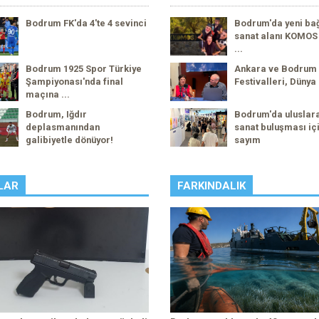
Bodrum FK'da 4'te 4 sevinci
Bodrum'da yeni ba
sanat alanı KOMOS 
...
Bodrum 1925 Spor Türkiye
Ankara ve Bodrum
Şampiyonası'nda final
Festivalleri, Dünya 
maçına ...
Bodrum, Iğdır
Bodrum'da uluslar
deplasmanından
sanat buluşması içi
galibiyetle dönüyor!
sayım
LAR
FARKINDALIK