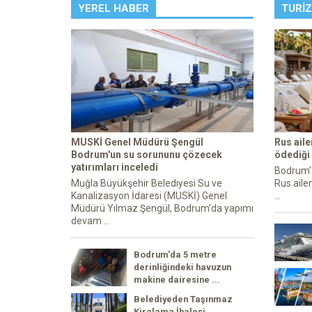
YEREL HABER
TURI
MUSKİ Genel Müdürü Şengül
Rus ail
Bodrum'un su sorununu çözecek
ödediği
yatırımları inceledi
Bodrum'da
Muğla Büyükşehir Belediyesi Su ve
Rus ailen
Kanalizasyon İdaresi (MUSKİ) Genel
...
Müdürü Yılmaz Şengül, Bodrum’da yapımı
devam ...
Bodrum'da 5 metre
derinliğindeki havuzun
makine dairesine ...
Belediyeden Taşınmaz
Kiralama İhalesi