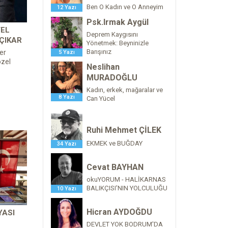
Ben O Kadın ve O Anneyim
12 Yazı
Psk.Irmak Aygül
TEL
Deprem Kaygısını
ÇIKAR
Yönetmek: Beyninizle
Barışınız
er
5 Yazı
özel
Neslihan
MURADOĞLU
Kadın, erkek, mağaralar ve
8 Yazı
Can Yücel
Ruhi Mehmet ÇİLEK
EKMEK ve BUĞDAY
34 Yazı
Cevat BAYHAN
okuYORUM - HALİKARNAS
BALIKÇISI'NIN YOLCULUĞU
10 Yazı
Hicran AYDOĞDU
YASI
DEVLET YOK BODRUM'DA