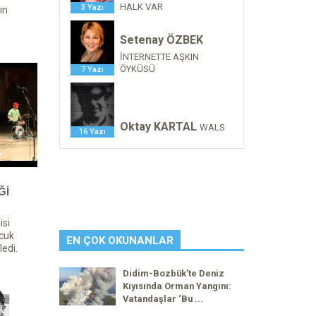
HALK VAR
3 Yazı
ın
Setenay ÖZBEK
İNTERNETTE AŞKIN
ÖYKÜSÜ
7 Yazı
Oktay KARTAL
WALS
16 Yazı
İ
isi
ocuk
EN ÇOK OKUNANLAR
ledi.
Didim-Bozbük’te Deniz
Kıyısında Orman Yangını:
Vatandaşlar ‘Bu ...