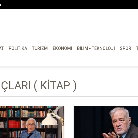
r
AT
POLITIKA
TURIZM
EKONOMI
BILIM - TEKNOLOJI
SPOR
LARI ( KITAP )