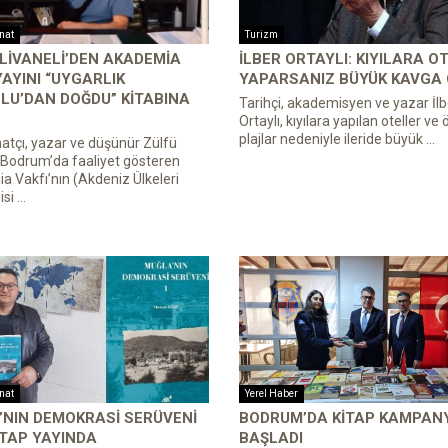
anat
Turizm
LIVANELI’DEN AKADEMIA
İLBER ORTAYLI: KIYILARA O
YAYINI “UYGARLIK
YAPARSANIZ BÜYÜK KAVGA 
LU’DAN DOĞDU” KITABINA
Tarihçi, akademisyen ve yazar İlb
Ortaylı, kıyılara yapılan oteller ve 
plajlar nedeniyle ileride büyük ...
atçı, yazar ve düşünür Zülfü
, Bodrum’da faaliyet gösteren
 Vakfı’nın (Akdeniz Ülkeleri
i ...
anat
Yerel Haber
’NIN DEMOKRASI SERÜVENI
BODRUM’DA KITAP KAMPAN
ITAP YAYINDA
BAŞLADI