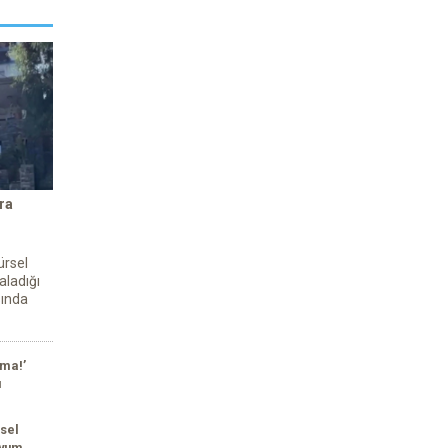
ra
ürsel
aladığı
sında
ma!’
ı
sel
yum ...