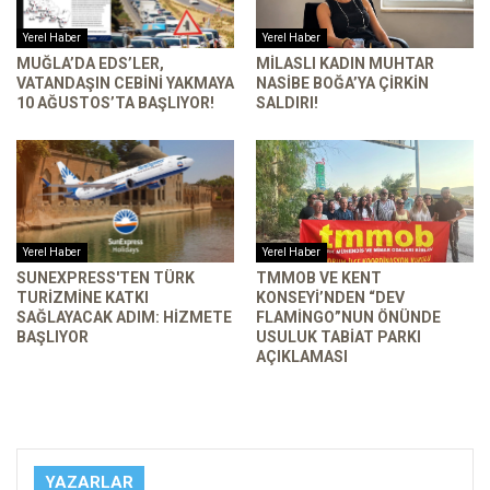
Yerel Haber
Yerel Haber
MUĞLA’DA EDS’LER,
MILASLI KADIN MUHTAR
VATANDAŞIN CEBINI YAKMAYA
NASIBE BOĞA’YA ÇIRKIN
10 AĞUSTOS’TA BAŞLIYOR!
SALDIRI!
Yerel Haber
Yerel Haber
SUNEXPRESS'TEN TÜRK
TMMOB VE KENT
TURIZMINE KATKI
KONSEYI’NDEN “DEV
SAĞLAYACAK ADIM: HIZMETE
FLAMINGO”NUN ÖNÜNDE
BAŞLIYOR
USULUK TABIAT PARKI
AÇIKLAMASI
YAZARLAR