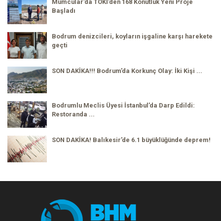
Mumcular’da TOKİ’den 168 Konutluk Yeni Proje
Başladı
Bodrum denizcileri, koyların işgaline karşı harekete
geçti
SON DAKİKA!!! Bodrum’da Korkunç Olay: İki Kişi ...
Bodrumlu Meclis Üyesi İstanbul’da Darp Edildi:
Restoranda ...
SON DAKİKA! Balıkesir’de 6.1 büyüklüğünde deprem!