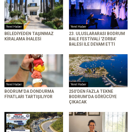
Yerel Haber
Yerel Haber
BELEDIYEDEN TAŞINMAZ
23. ULUSLARARASI BODRUM
KIRALAMA İHALESI
BALE FESTIVALI 'ZORBA'
BALESI ILE DEVAM ETTI
Yerel Haber
Yerel Haber
BODRUM’DA DONDURMA
250’DEN FAZLA TEKNE
FIYATLARI TARTIŞILIYOR
BODRUM’DA GÖRÜCÜYE
ÇIKACAK